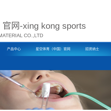
xing kong sports
ATERIAL CO.,LTD
产品中心
星空体育（中国）官网
招贤纳士