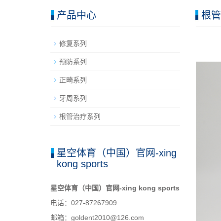
产品中心
根管
修复系列
预防系列
正畸系列
牙周系列
根管治疗系列
星空体育（中国）官网-xing
kong sports
星空体育（中国）官网-xing kong sports
电话：027-87267909
邮箱：goldent2010@126.com