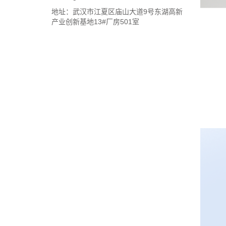
地址：武汉市江夏区庙山大道9号东湖高新
产业创新基地13#厂房501室