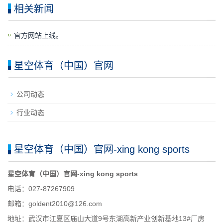
相关新闻
官方网站上线。
星空体育（中国）官网
公司动态
行业动态
星空体育（中国）官网-xing kong sports
星空体育（中国）官网-xing kong sports
电话：027-87267909
邮箱：goldent2010@126.com
地址：武汉市江夏区庙山大道9号东湖高新产业创新基地13#厂房