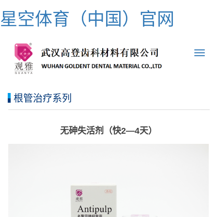
星空体育（中国）官网
根管治疗系列
无砷失活剂（快2—4天）