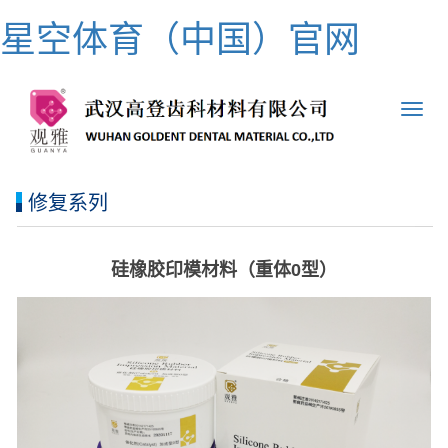
星空体育（中国）官网
修复系列
硅橡胶印模材料（重体0型）