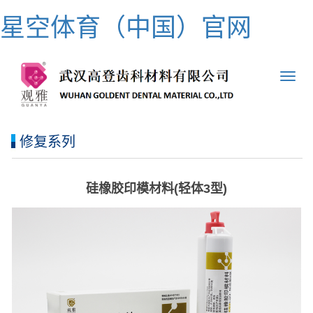
星空体育（中国）官网
修复系列
硅橡胶印模材料(轻体3型)