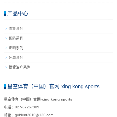
产品中心
修复系列
预防系列
正畸系列
牙周系列
根管治疗系列
星空体育（中国）官网-xing kong sports
星空体育（中国）官网-xing kong sports
电话：027-87267909
邮箱：goldent2010@126.com