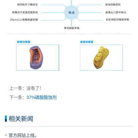
上一条：没有了！
下一条：
37%磷酸酸蚀剂
相关新闻
官方网站上线。