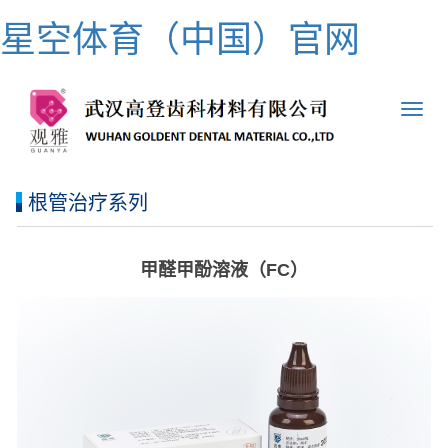
星空体育（中国）官网
根管治疗系列
甲醛甲酚溶液（FC）